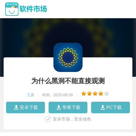
为什么黑洞不能直接观测
工具
|
时间：2025-08-28
|
安卓下载
苹果下载
PC下载
安卓市场，安全绿色