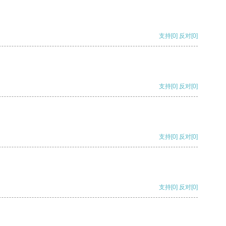
支持
[0]
反对
[0]
支持
[0]
反对
[0]
支持
[0]
反对
[0]
支持
[0]
反对
[0]