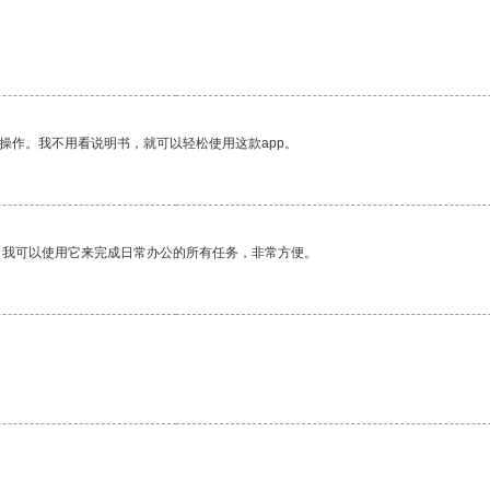
操作。我不用看说明书，就可以轻松使用这款app。
。我可以使用它来完成日常办公的所有任务，非常方便。