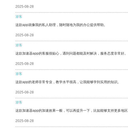
2025-08-28
游客
这款app就像我的私人助理，随时随地为我的办公提供帮助。
2025-08-28
游客
这款加速器app的客服很贴心，遇到问题都能及时解决，服务态度非常好。
2025-08-28
游客
这款app的老师非常专业，教学水平很高，让我能够学到实用的知识。
2025-08-28
游客
这款加速器app的加速效果一般，可以再提升一下，比如能够支持更多地
2025-08-28