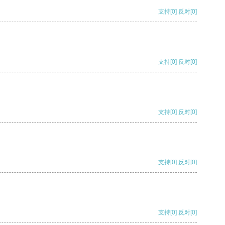
支持
[0]
反对
[0]
支持
[0]
反对
[0]
支持
[0]
反对
[0]
支持
[0]
反对
[0]
支持
[0]
反对
[0]