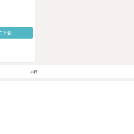
PC下载
排行