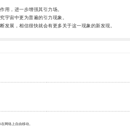
作用，进一步增强其引力场。
究宇宙中更为普遍的引力现象。
断发展，相信很快就会有更多关于这一现象的新发现。
你在网络上自由移动。