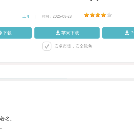
工具
|
时间：2025-08-28
|
卓下载
苹果下载
安卓市场，安全绿色
著名。
。