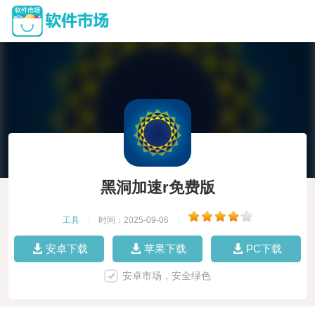
黑洞加速r免费版
工具
|
时间：2025-09-06
|
安卓下载
苹果下载
PC下载
安卓市场，安全绿色