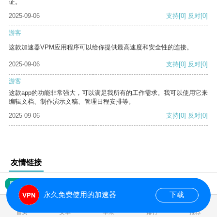
证。
2025-09-06
支持
[0]
反对
[0]
游客
这款加速器VPM应用程序可以给你提供最高速度和安全性的连接。
2025-09-06
支持
[0]
反对
[0]
游客
这款app的功能非常强大，可以满足我所有的工作需求。我可以使用它来
编辑文档、制作演示文稿、管理日程安排等。
2025-09-06
支持
[0]
反对
[0]
友情链接
网站地图
永久免费使用的加速器
下载
0.016989s
首页
安卓
苹果
排行
推荐