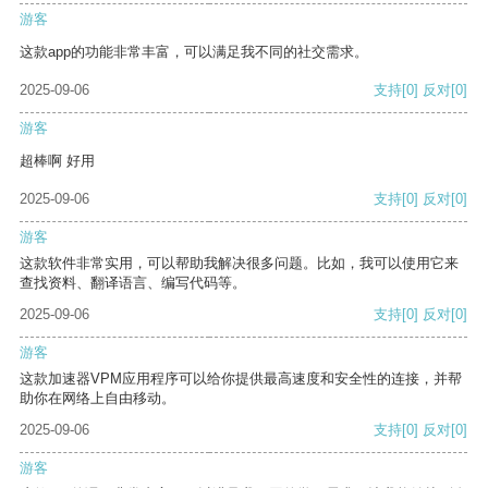
游客
这款app的功能非常丰富，可以满足我不同的社交需求。
2025-09-06
支持
[0]
反对
[0]
游客
超棒啊 好用
2025-09-06
支持
[0]
反对
[0]
游客
这款软件非常实用，可以帮助我解决很多问题。比如，我可以使用它来
查找资料、翻译语言、编写代码等。
2025-09-06
支持
[0]
反对
[0]
游客
这款加速器VPM应用程序可以给你提供最高速度和安全性的连接，并帮
助你在网络上自由移动。
2025-09-06
支持
[0]
反对
[0]
游客