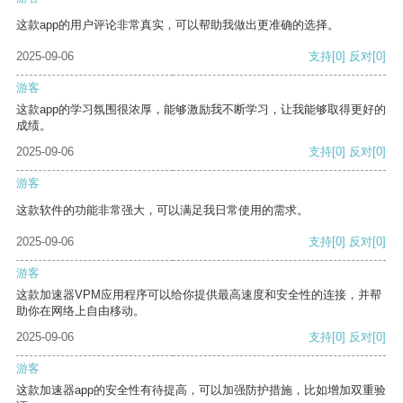
这款app的用户评论非常真实，可以帮助我做出更准确的选择。
2025-09-06
支持
[0]
反对
[0]
游客
这款app的学习氛围很浓厚，能够激励我不断学习，让我能够取得更好的
成绩。
2025-09-06
支持
[0]
反对
[0]
游客
这款软件的功能非常强大，可以满足我日常使用的需求。
2025-09-06
支持
[0]
反对
[0]
游客
这款加速器VPM应用程序可以给你提供最高速度和安全性的连接，并帮
助你在网络上自由移动。
2025-09-06
支持
[0]
反对
[0]
游客
这款加速器app的安全性有待提高，可以加强防护措施，比如增加双重验